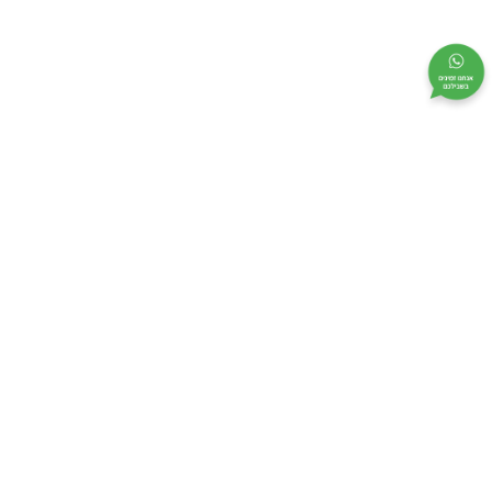
אנחנו ממוקמים באזור התעשייה של קריית ביאליק ברחוב בעלי
המלאכה 12 (בצמוד לרח’ הנס מולר).
בצמוד אלינו חנייה בשפע.
פנו אלינו עוד היום כדי ליהנות מחווית קפה בלתי נשכחת.
אנו נותנים שירות וייעוץ מקצועי בכל הארץ.