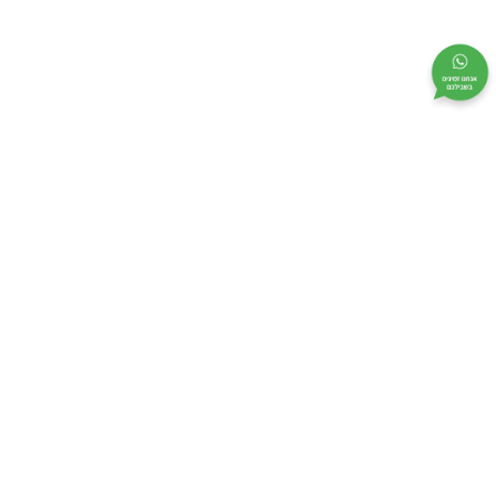
אנחנו ממוקמים באזור התעשייה של קריית ביאליק ברחוב בעלי
המלאכה 12 (בצמוד לרח’ הנס מולר).
בצמוד אלינו חנייה בשפע.
פנו אלינו עוד היום כדי ליהנות מחווית קפה בלתי נשכחת.
אנו נותנים שירות וייעוץ מקצועי בכל הארץ.