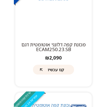
מכונת קפה דלונגי אוטומטית דגם
ECAM250.23.SB
₪2,090
קנו עכשיו
ערכת קפה מפנקת
א
4
ה