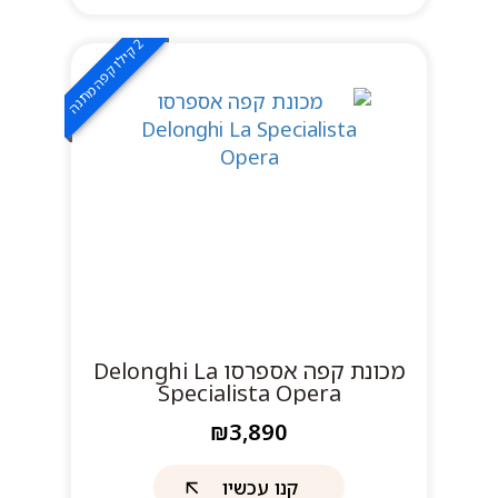
2
ה
ק
י
ל
ו
ק
פ
ה
מ
ת
נ
מכונת קפה אספרסו Delonghi La
Specialista Opera
₪3,890
קנו עכשיו