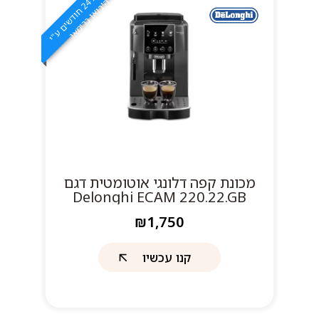
ג
4
ה
ח
ר
י
ו
ת
2
ח
ו
ד
ש
י
ם
ע
"
י
י
ב
ו
א
ן
ב
ר
י
מ
א
מכונת קפה דלונגי אוטומטית דגם
Delonghi ECAM 220.22.GB
₪1,750
קנו עכשיו