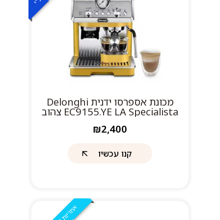
מכונת אספרסו ידנית Delonghi
EC9155.YE LA Specialista צהוב
דלונגי דה לונגי
₪2,400
קנו עכשיו
א