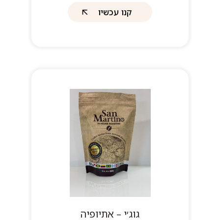
קנו עכשיו
גוג׳י – אתיופיה