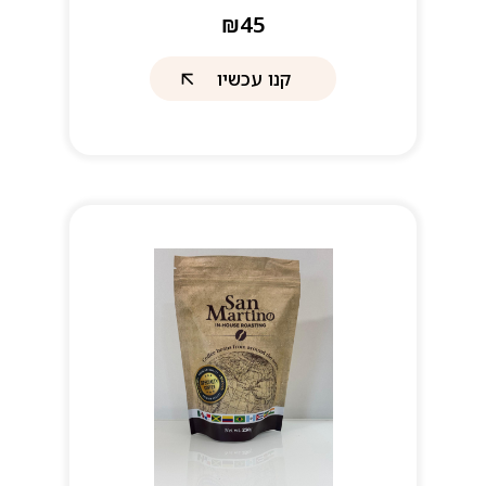
₪45
קנו עכשיו