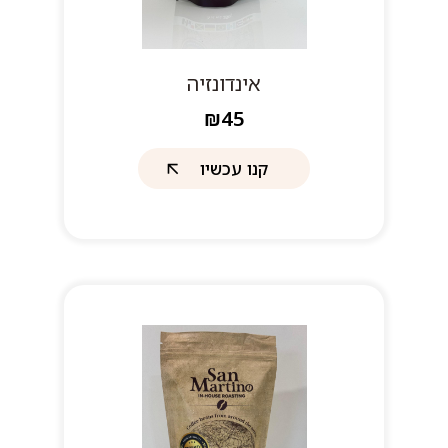
אינדונזיה
₪45
קנו עכשיו