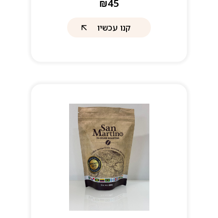
₪45
קנו עכשיו