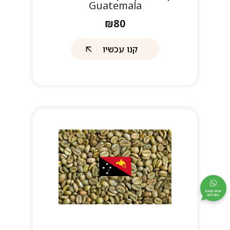
Guatemala
₪80
קנו עכשיו