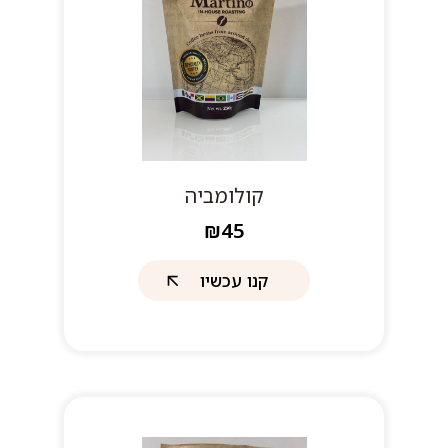
קולומביה
₪45
קנו עכשיו