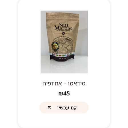
סידאמו – אתיופיה
₪45
קנו עכשיו