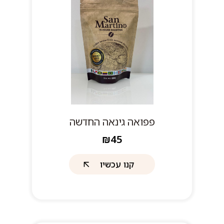
פפואה גינאה החדשה
₪45
קנו עכשיו