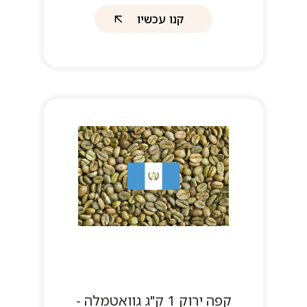
קנו עכשיו
קפה ירוק 1 ק"ג גוואטמלה -