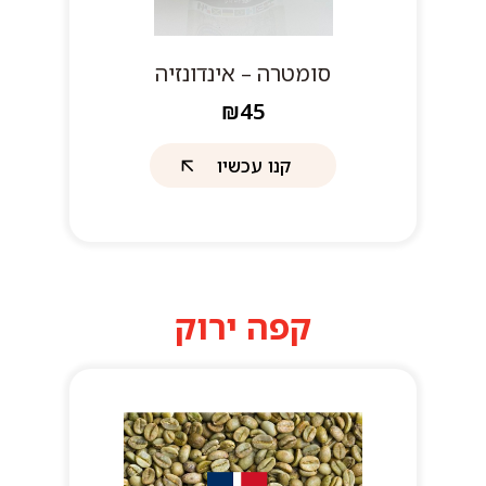
סומטרה – אינדונזיה
₪45
קנו עכשיו
קפה ירוק