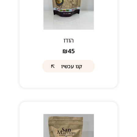
הודו
₪45
קנו עכשיו