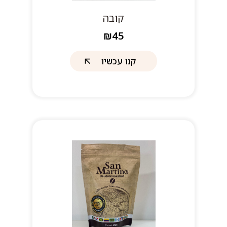
קובה
₪45
קנו עכשיו