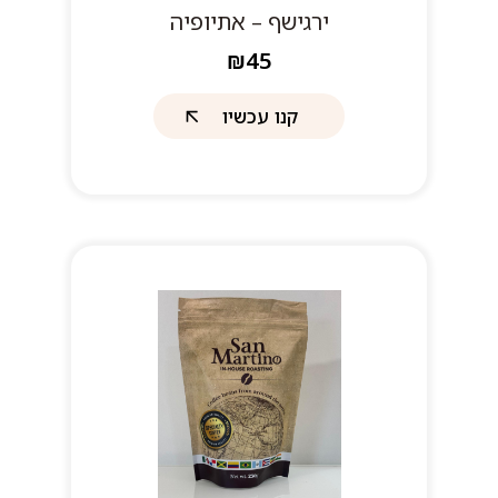
ירגישף – אתיופיה
₪45
קנו עכשיו