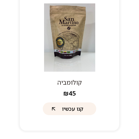
קולומביה
₪45
קנו עכשיו