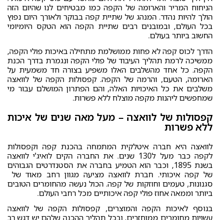
הניחוח המריר והארומה של הקפה כמו מבטיחים לנו שהיום הזה
הולך להיות נהדר. המנהג של שתיית קפה בבוקר ולאורך היום נפוץ
בכל העולם, ובמובנים רבים שתיית הקפה הוא הטקס היומיומי
החשוב ביותר בעולם.
הדרך לכוס קפה לא פחות ממושלמת מתחילה באיכות פולי הקפה,
ממשיכה לרמת תהליך העיבוד של פולי הקפה ונגמרת בדרך הכנת
הקפה. כל אחד מהשלבים האלו משפיע בצורה חד משמעית על
הארומה, הטעם, והרמה של הקפה. קפסולות הקפה של לוואצה
משלבים את כל האיכויות האלה, והם הפתרון המושלם עבור מי
שמחפשים ליהנות מקפה מוצלח ללא פשרות.
קפסולות של לוואצה – מעל מאה שנים של איכות
ללא פשרות
לוואצה היא חברה איטלקית המתמחה בהכנת קפה וקפסולות
לקפה כבר מעל ל130 שנים. את החברה הקים לואיג'י לוואצה
בשנת 1895, וכבר הוא הטמיע בחברה את הסטנדרטים הגבוהים
של קפה איכותי. חברת לוואצה מציעה מגוון רחב מאוד של
סגנונות, טעמים וחוזקות של קפה. הכול נעשה מהחומרים הטובים
ביותר וממאה אחוז פולי קפה איכותיים מכל רחבי העולם.
בנוסף לאיכות הקפה והמוצרים, קפסולות הקפה של לוואצה
עשויות מחומרים ממוחזרים, ובכל תהליך ההכנה שלהם יש דגש רב