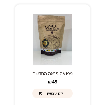
פפואה גינאה החדשה
₪45
קנו עכשיו