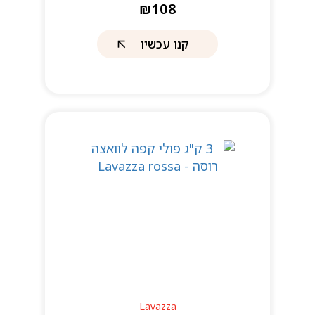
₪108
קנו עכשיו
Lavazza