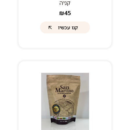
קניה
₪45
קנו עכשיו