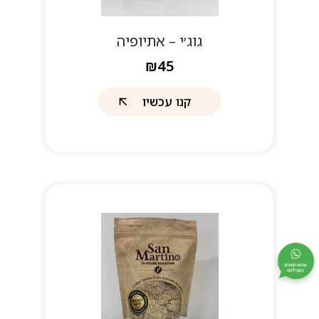
גוג׳י – אתיופיה
₪45
קנו עכשיו