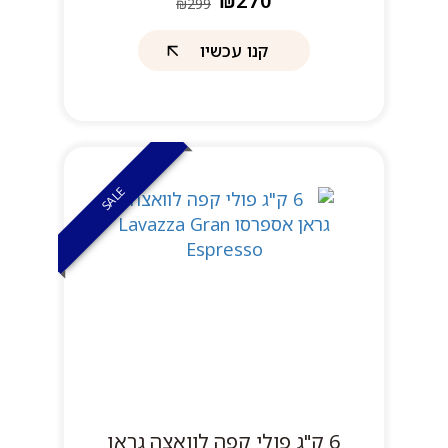
₪270
₪299
קנו עכשיו
SALE
6 ק"ג פולי קפה לוואצה גראן