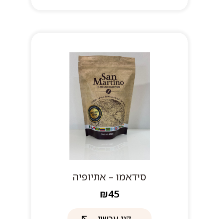
סידאמו – אתיופיה
₪45
קנו עכשיו