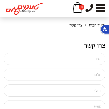
0
עמוד הבית
צרו קשר
צרו קשר
שם
טלפון
דוא"ל
נושא