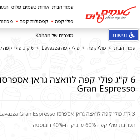
עמוד הבית
אודות טעמים פלוס
הגעה
פולי קפה
קפסולות קפה
מכונו
נגישות
מוצרים של Kahan
פולי קפה illy
פולי קפה Diemme
פולי קפה Danesi
פולי קפה Bristot
פולי קפה Vergnano
פולי קפה Mauro
פולי קפה MITO
פולי קפה Hausbrandt
פולי קפה Molinari
פולי קפה Vescovi
פולי קפה Lavazza
פולי קפה GIMOKA
פולי קפה Boasi
קפסולות תואמות Lavazza למכונות
קפסולות Dolce gusto
קפסולות Dolce Lavazza blue
קפסולות קפה ESSSE CAFFE
קפסולות למכונות Caffitaly
קפסולות אילי מיטקה MPS
עמוד הבית
פולי קפה
פולי קפה Lavazza
6 ק"ג פולי קפה לוואצה גראן אספרסו Lavazza Gran Espresso
Gran Espresso
3 ק"ג פולי קפה לוואצה גראן אספרסו Lavazza Gran Espresso
תערובת פולי קפה 60% ערביקה ו-40% רובוסטה