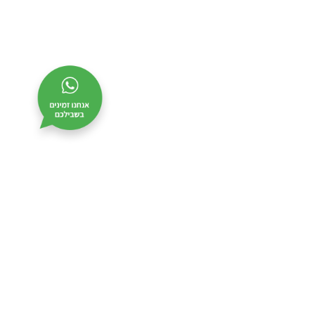
צרו קשר
שם
מס’
מלא
טלפון
דוא”ל
נושא
שלח
שלח