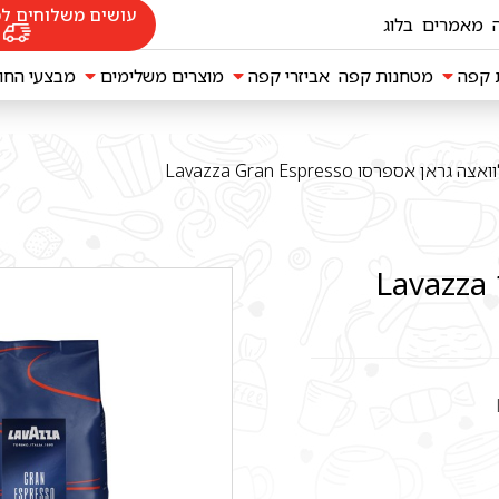
עושים משלוחים לכ
מאמרים
בלוג
ת קפה
מטחנות קפה
אביזרי קפה
מוצרים משלימים
מבצעי החו
מקינטות Bialetti
6 ק"ג פולי קפה לוואצה גראן אספרסו Lavazza