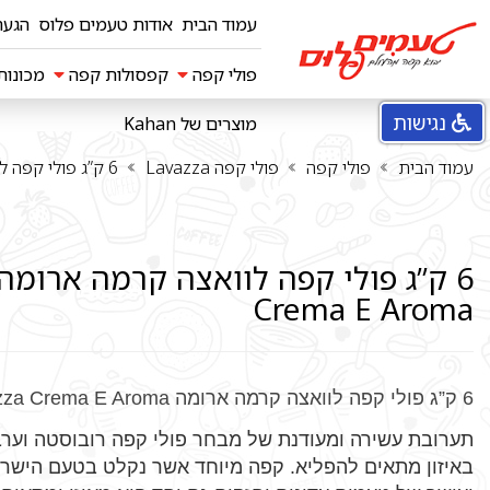
עמוד הבית
אודות טעמים פלוס
הגעה
פולי קפה
קפסולות קפה
מכונו
נגישות
מוצרים של Kahan
פולי קפה illy
פולי קפה Diemme
פולי קפה Danesi
פולי קפה Bristot
פולי קפה Vergnano
פולי קפה Mauro
פולי קפה MITO
פולי קפה Hausbrandt
פולי קפה Molinari
פולי קפה Vescovi
פולי קפה Lavazza
פולי קפה GIMOKA
פולי קפה Boasi
קפסולות תואמות Lavazza למכונות
קפסולות Dolce gusto
קפסולות Dolce Lavazza blue
קפסולות קפה ESSSE CAFFE
קפסולות למכונות Caffitaly
קפסולות אילי מיטקה MPS
עמוד הבית
פולי קפה
פולי קפה Lavazza
6 ק”ג פולי קפה לוואצה קרמה ארומה Lavazza Crema E Aroma
Crema E Aroma
6 ק”ג פולי קפה לוואצה קרמה ארומה Lavazza Crema E Aroma
תערובת עשירה ומעודנת של מבחר פולי קפה רובוסטה וער
באיזון מתאים להפליא. קפה מיוחד אשר נקלט בטעם הישרא