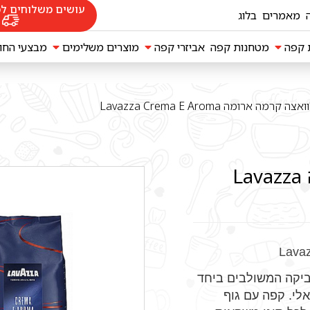
עושים משלוחים לכ
מאמרים
בלוג
ת קפה
מטחנות קפה
אביזרי קפה
מוצרים משלימים
מבצעי החו
מקינטות Bialetti
6 ק”ג פולי קפה לוואצה קרמה ארומה Lavazza
ביקה המשולבים ביחד
לי. קפה עם גוף