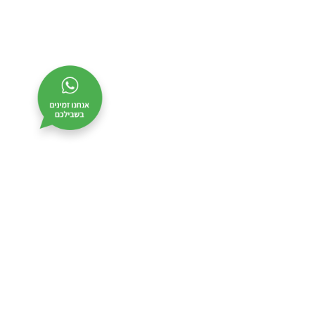
צרו קשר
שם
מס’
מלא
טלפון
דוא”ל
נושא
שלח
שלח